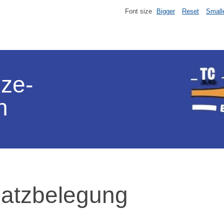
Font size
Bigger
Reset
Small
lze-
n
latzbelegung